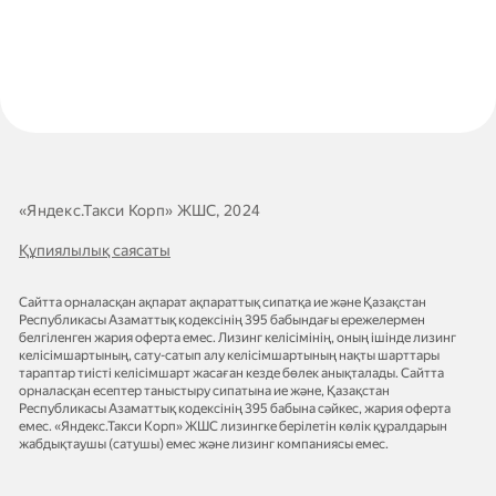
«Яндекс.Такси Корп» ЖШС, 2024
Құпиялылық саясаты
Сайтта орналасқан ақпарат ақпараттық сипатқа ие және Қазақстан
Республикасы Азаматтық кодексінің 395 бабындағы ережелермен
белгіленген жария оферта емес. Лизинг келісімінің, оның ішінде лизинг
келісімшартының, сату-сатып алу келісімшартының нақты шарттары
тараптар тиісті келісімшарт жасаған кезде бөлек анықталады. Сайтта
орналасқан есептер таныстыру сипатына ие және, Қазақстан
Республикасы Азаматтық кодексінің 395 бабына сәйкес, жария оферта
емес. «Яндекс.Такси Корп» ЖШС лизингке берілетін көлік құралдарын
жабдықтаушы (сатушы) емес және лизинг компаниясы емес.