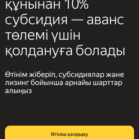
құнынан 10%
субсидия — аванс
төлемі үшін
қолдануға болады
Өтінім жіберіп, субсидиялар және
лизинг бойынша арнайы шарттар
алыңыз
Өтініш қалдыру