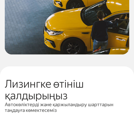
Лизингке өтініш
қалдырыңыз
Автокөліктерді және қаржыландыру шарттарын
таңдауға көмектесеміз