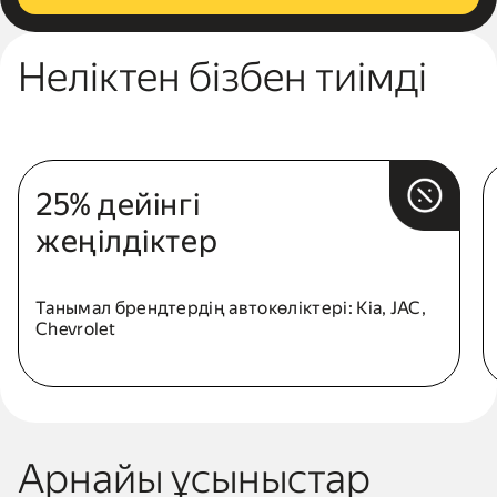
Неліктен бізбен тиімді
25% дейінгі
жеңілдіктер
Танымал брендтердің автокөліктері: Kia, JAC,
Chevrolet
Арнайы ұсыныстар