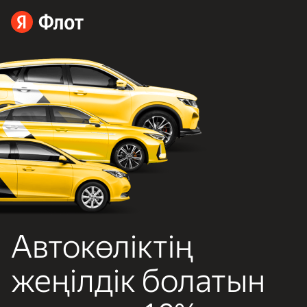
Автокөліктің
жеңілдік болатын